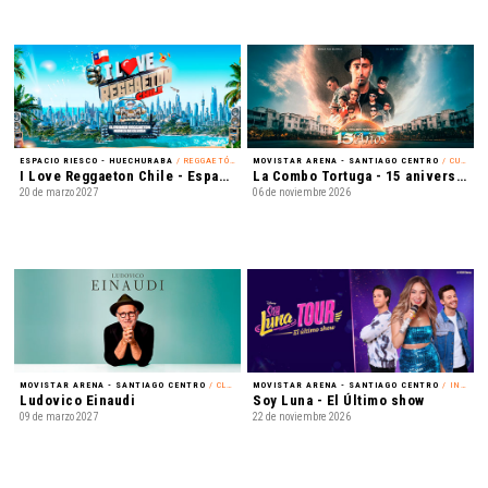
ESPACIO RIESCO - HUECHURABA
/ REGGAETÓN
MOVISTAR ARENA - SANTIAGO CENTRO
/ CUMBIA
I Love Reggaeton Chile - Espacio Riesco 2027
La Combo Tortuga - 15 aniversario
20 de marzo 2027
06 de noviembre 2026
MOVISTAR ARENA - SANTIAGO CENTRO
/ CLÁSICA
MOVISTAR ARENA - SANTIAGO CENTRO
/ INFANTIL
Ludovico Einaudi
Soy Luna - El Último show
09 de marzo 2027
22 de noviembre 2026