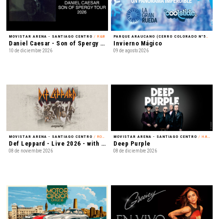
MOVISTAR ARENA - SANTIAGO CENTRO
/ R&B
PARQUE ARAUCANO (CERRO COLORADO N°5435) - LAS CONDES
Daniel Caesar - Son of Spergy Tour 2026
Invierno Mágico
10 de diciembre 2026
09 de agosto 2026
MOVISTAR ARENA - SANTIAGO CENTRO
/ ROCK
MOVISTAR ARENA - SANTIAGO CENTRO
/ HARD ROCK
Def Leppard - Live 2026 - with Special Guest Extreme
Deep Purple
08 de noviembre 2026
08 de diciembre 2026