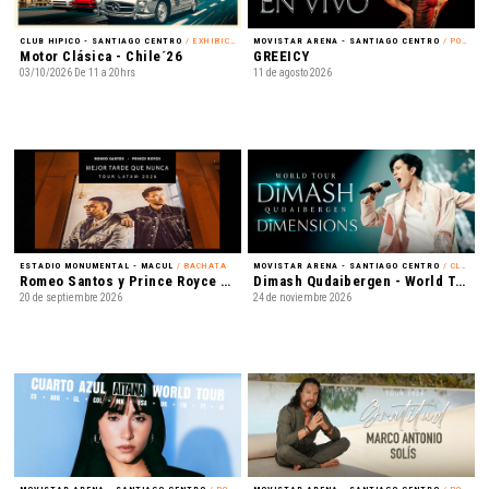
CLUB HIPICO - SANTIAGO CENTRO
/ EXHIBICIÓN
MOVISTAR ARENA - SANTIAGO CENTRO
/ POP LATINO
Motor Clásica - Chile´26
GREEICY
03/10/2026 De 11 a 20hrs
11 de agosto 2026
ESTADIO MONUMENTAL - MACUL
/ BACHATA
MOVISTAR ARENA - SANTIAGO CENTRO
/ CLASSICAL CROSSOVER
Romeo Santos y Prince Royce - Mejor Tarde que Nunca
Dimash Qudaibergen - World Tour: Dimensions
20 de septiembre 2026
24 de noviembre 2026