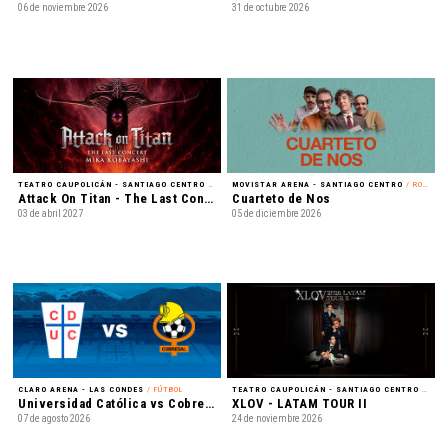
06 de noviembre 2026
31 de octubre 2026
TEATRO CAUPOLICÁN - SANTIAGO CENTRO
/ MÚSICA
MOVISTAR ARENA - SANTIAGO CENTRO
/ ROCK
Attack On Titan - The Last Concert
Cuarteto de Nos
03 de abril 2027
05 de diciembre 2026
CLARO ARENA - LAS CONDES
/ FÚTBOL
TEATRO CAUPOLICÁN - SANTIAGO CENTRO
/ K-POP
Universidad Católica vs Cobresal - Liga de Primera Mercado Libre - Fecha 18
XLOV - LATAM TOUR II
07 de agosto 2026
24 de noviembre 2026