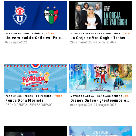
ESTADIO NACIONAL - ÑUÑOA
/ FÚTBOL
MOVISTAR ARENA - SANTIAGO CENTRO
/ POP
Universidad de Chile vs. Palestino - Liga de Primera Mercado Libre - Fecha 18
La Oreja de Van Gogh - Tantas cosas que contar Tour 2027
09 de agosto 2026
26 de marzo 2027 - 28 de marzo 2027
PARQUE LOS HEROES - LA FLORIDA
/ FONDA
MOVISTAR ARENA - SANTIAGO CENTRO
/ PATINAJE EN HIELO
Fonda Doña Florinda
Disney On Ice - ¡Festejemos en Familia!
ABONO GENERAL BIEN ZAPATEAO´
06 de agosto 2026 - 09 de agosto 2026